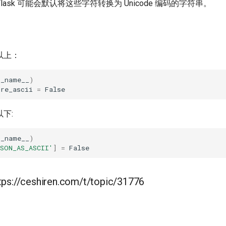
ask 可能会默认将这些字符转换为 Unicode 编码的字符串。
0 以上：
__name__
)
ure_ascii
=
False
 以下:
__name__
)
JSON_AS_ASCII'
]
=
False
//ceshiren.com/t/topic/31776