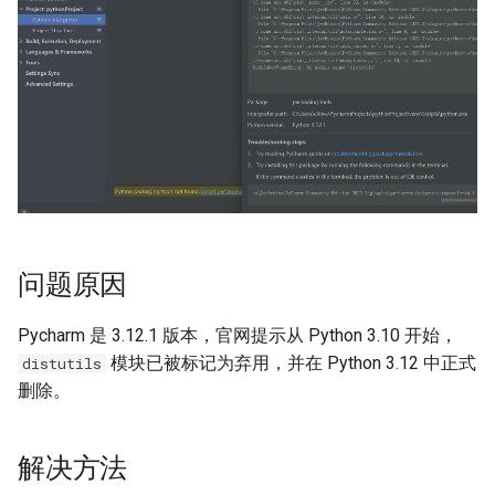
习
正则表达式
dataclass
1.5 Python 数据结构
JSON模块
Pydantic
数据结构阶段练习
日志模块
Pytest测试框架
1.6 Python 流程控制
虚拟环境管理
流程控制阶段练习
pip工具使用
1.7 Python 函数
问题原因
函数阶段练习
Pycharm 是 3.12.1 版本，官网提示从 Python 3.10 开始，
模块已被标记为弃用，并在 Python 3.12 中正式
distutils
删除。
解决方法