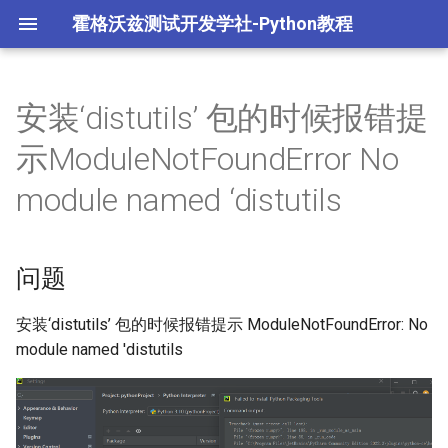
霍格沃兹测试开发学社-Python教程
安装‘distutils’ 包的时候报错提
L1.Python语法与数据结构
1.1 Python 介绍与环境配置
2.1 Python 高级语法
模块
多任务编程
字节跳动 TRAE 自动编码
面试重点
示ModuleNotFoundError No
体
L2.Python面向对象编程
环境配置阶段练习
Python 高级语法阶段练习
包
多任务进程编程
module named ‘distutils
opencode 编程智能体
L3.Python常用模块
1.2 Python 基础语法
2.2 Python 面向对象
math模块
多任务线程编程
问题
L4.Python高级编程
基础语法阶段练习
Python 面向对象阶段练习
random模块
多任务协程编程
安装‘distutils’ 包的时候报错提示 ModuleNotFoundError: No
L5.AIGC 编程智能体
1.3 Python 数据类型
sys模块
网络编程
module named 'distutils
Python面试重点
1.4 Python 运算符
os模块
数据库操作
数据类型与运算符阶段练
datetime模块
yaml文件处理