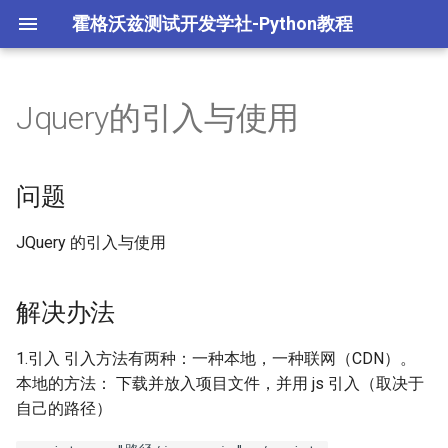
霍格沃兹测试开发学社-Python教程
Jquery的引入与使用
L1.Python语法与数据结构
1.1 Python 介绍与环境配置
2.1 Python 高级语法
模块
多任务编程
字节跳动 TRAE 自动编码
面试重点
体
L2.Python面向对象编程
环境配置阶段练习
Python 高级语法阶段练习
包
多任务进程编程
问题
opencode 编程智能体
L3.Python常用模块
1.2 Python 基础语法
2.2 Python 面向对象
math模块
多任务线程编程
JQuery 的引入与使用
L4.Python高级编程
基础语法阶段练习
Python 面向对象阶段练习
random模块
多任务协程编程
解决办法
L5.AIGC 编程智能体
1.3 Python 数据类型
sys模块
网络编程
1.引入 引入方法有两种：一种本地，一种联网（CDN）。
Python面试重点
1.4 Python 运算符
os模块
数据库操作
本地的方法： 下载并放入项目文件，并用 js 引入（取决于
自己的路径）
数据类型与运算符阶段练
datetime模块
yaml文件处理