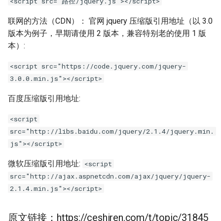
<script src="路径/jquery.js"></script>
习
正则表达式
dataclass
联网的方法（CDN）： 官网 jquery 压缩版引用地址（以 3.0
1.5 Python 数据结构
版本为例子，早期请使用 2 版本，兼容特别老的使用 1 版
JSON模块
Pydantic
本）:
数据结构阶段练习
日志模块
Pytest测试框架
<script src="https://code.jquery.com/jquery-
1.6 Python 流程控制
3.0.0.min.js"></script>
虚拟环境管理
百度压缩版引用地址:
流程控制阶段练习
pip工具使用
<script
1.7 Python 函数
src="http://libs.baidu.com/jquery/2.1.4/jquery.min.
js"></script>
函数阶段练习
微软压缩版引用地址:
<script
src="http://ajax.aspnetcdn.com/ajax/jquery/jquery-
2.1.4.min.js"></script>
原文链接：https://ceshiren.com/t/topic/31845