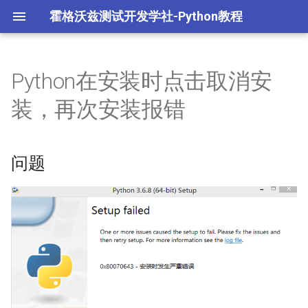
霍格沃兹测试开发学社-Python教程
Python在安装时点击取消安
L1.Python语法与数据结构
1.1 Python 介绍与环境配置
2.1 Python 高级语法
模块
多任务编程
字节跳动 TRAE 自动编码
面试重点
装，再次安装报错
体
L2.Python面向对象编程
环境配置阶段练习
Python 高级语法阶段练习
包
多任务进程编程
opencode 编程智能体
问题
L3.Python常用模块
1.2 Python 基础语法
2.2 Python 面向对象
math模块
多任务线程编程
L4.Python高级编程
基础语法阶段练习
Python 面向对象阶段练习
random模块
多任务协程编程
L5.AIGC 编程智能体
1.3 Python 数据类型
sys模块
网络编程
Python面试重点
1.4 Python 运算符
os模块
数据库操作
数据类型与运算符阶段练
datetime模块
yaml文件处理