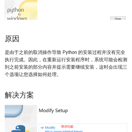
习
正则表达式
dataclass
1.5 Python 数据结构
JSON模块
Pydantic
数据结构阶段练习
原因
日志模块
Pytest测试框架
1.6 Python 流程控制
是由于之前的取消操作导致 Python 的安装过程并没有完全
虚拟环境管理
流程控制阶段练习
执行完成。因此，在重新运行安装程序时，系统可能会检测
pip工具使用
到之前安装的部分内容并提示需要继续安装，这时会出现三
1.7 Python 函数
个选项让您选择如何处理。
函数阶段练习
解决方案