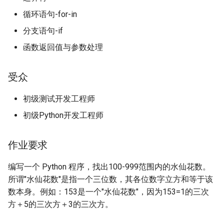
习
循环语句-for-in
正则表达式
dataclass
1.5 Python 数据结构
分支语句-if
JSON模块
Pydantic
函数返回值与参数处理
数据结构阶段练习
日志模块
Pytest测试框架
受众
1.6 Python 流程控制
虚拟环境管理
初级测试开发工程师
流程控制阶段练习
pip工具使用
初级Python开发工程师
1.7 Python 函数
作业要求
函数阶段练习
编写一个 Python 程序，找出100-999范围内的水仙花数。
所谓"水仙花数"是指一个三位数，其各位数字立方和等于该
数本身。例如：153是一个"水仙花数"，因为153=1的三次
方＋5的三次方＋3的三次方。