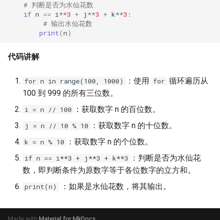
# 判断是否为水仙花数
if
n
==
i
**
3
+
j
**
3
+
k
**
3
:
# 输出水仙花数
print
(
n
)
代码讲解
：使用
循环遍历从
for n in range(100, 1000)
for
100 到 999 的所有三位数。
：获取数字 n 的百位数。
i = n // 100
：获取数字 n 的十位数。
j = n // 10 % 10
：获取数字 n 的个位数。
k = n % 10
：判断是否为水仙花
if n == i**3 + j**3 + k**3
数，即判断条件为原数字等于各位数字的立方和。
：如果是水仙花数，将其输出。
print(n)
Made with
Material for MkDocs