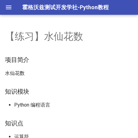
霍格沃兹测试开发学社-Python教程
【练习】水仙花数
L1.Python语法与数据结构
1.1 Python 介绍与环境配置
2.1 Python 高级语法
模块
多任务编程
字节跳动 TRAE 自动编码
面试重点
体
L2.Python面向对象编程
环境配置阶段练习
Python 高级语法阶段练习
包
多任务进程编程
项目简介
opencode 编程智能体
L3.Python常用模块
1.2 Python 基础语法
2.2 Python 面向对象
math模块
多任务线程编程
水仙花数
L4.Python高级编程
基础语法阶段练习
Python 面向对象阶段练习
random模块
多任务协程编程
知识模块
L5.AIGC 编程智能体
1.3 Python 数据类型
sys模块
网络编程
Python 编程语言
Python面试重点
1.4 Python 运算符
os模块
数据库操作
知识点
数据类型与运算符阶段练
datetime模块
yaml文件处理
运算符