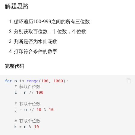
解题思路
循环遍历100-999之间的所有三位数
分别获取百位数，十位数，个位数
判断是否为水仙花数
打印符合条件的数字
完整代码
for
n
in
range
(
100
,
1000
):
# 获取百位数
i
=
n
//
100
# 获取十位数
j
=
n
//
10
%
10
# 获取个位数
k
=
n
%
10