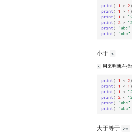
print
(
1
>
2
print
(
1
>
1
print
(
1
>
"
print
(
2
>
"
print
(
"abc"
print
(
"abc"
小于
<
用来判断左操
<
print
(
1
<
2
print
(
1
<
1
print
(
1
<
"
print
(
2
<
"
print
(
"abc"
print
(
"abc"
大于等于
>=