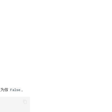
果为假
。
False