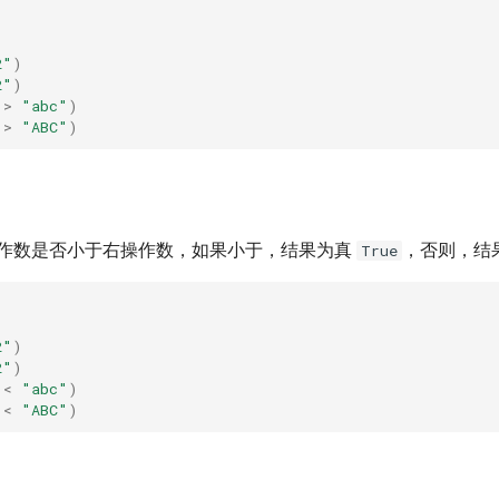
)
)
2"
)
2"
)
>
"abc"
)
>
"ABC"
)
作数是否小于右操作数，如果小于，结果为真
，否则，结
True
)
)
2"
)
2"
)
<
"abc"
)
<
"ABC"
)