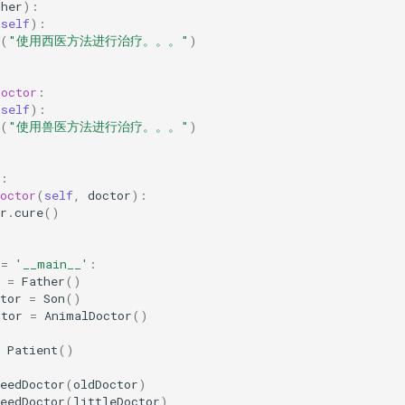
ther
):
(
self
):
(
"使用西医方法进行治疗。。。"
)
Doctor
:
(
self
):
(
"使用兽医方法进行治疗。。。"
)
:
octor
(
self
,
doctor
):
r
.
cure
()
==
'__main__'
:
=
Father
()
tor
=
Son
()
ctor
=
AnimalDoctor
()
Patient
()
eedDoctor
(
oldDoctor
)
eedDoctor
(
littleDoctor
)