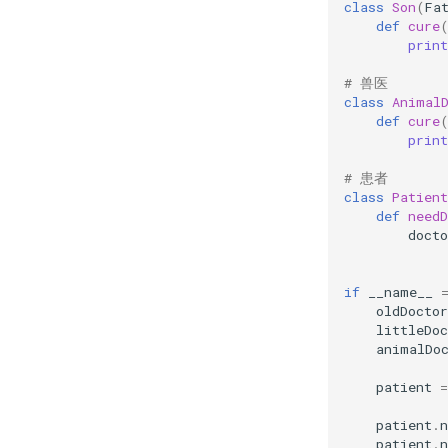
class
Son
(
Fa
def
cure
print
# 兽医
class
Animal
def
cure
print
# 患者
class
Patient
def
needD
docto
if
__name__
oldDoctor
littleDoc
animalDo
patient
=
patient
.
n
patient
.
n