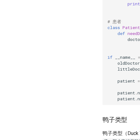
print
# 患者
class
Patient
def
needD
docto
if
__name__
oldDoctor
littleDoc
patient
=
patient
.
n
patient
.
n
鸭子类型
鸭子类型（Duck