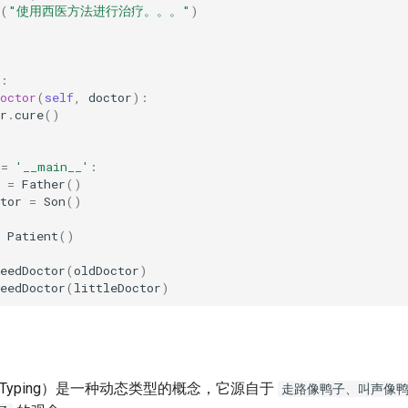
(
"使用西医方法进行治疗。。。"
)
:
octor
(
self
,
doctor
):
r
.
cure
()
==
'__main__'
:
=
Father
()
tor
=
Son
()
Patient
()
eedDoctor
(
oldDoctor
)
eedDoctor
(
littleDoctor
)
 Typing）是一种动态类型的概念，它源自于
走路像鸭子、叫声像