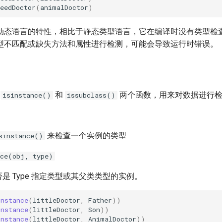
eedDoctor
(
animalDoctor
)
动态语言的特性，相比于静态类型语言，它在编译时没有类型检
型不匹配或缺失方法和属性进行检测，可能会导致运行时错误。
了
和
两个函数，用来对数据进行
isinstance()
issubclass()
来检查一个实例的类型
sinstance()
nce(obj, type)
是否是 Type 指定类型或其父类类型的实例。
instance
(
littleDoctor
,
Father
))
instance
(
littleDoctor
,
Son
))
instance
(
littleDoctor
,
AnimalDoctor
))