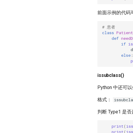
前面示例的代码
# 患者
class
Patient
def
needD
if
is
d
else
p
issubclass()
Python 中还可
格式：
issubcl
判断 Type1 是否
print
(
is
print
(
is