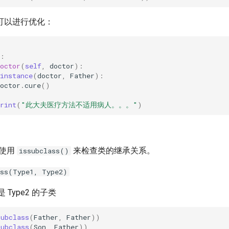
可以进行优化：
:
octor
(
self
,
doctor
):
instance
(
doctor
,
Father
):
octor
.
cure
()
:
rint
(
"此大夫医疗方法不适用病人。。。"
)
以使用
来检查类的继承关系。
issubclass()
ass(Type1, Type2)
是 Type2 的子类
subclass
(
Father
,
Father
))
subclass
(
Son
,
Father
))