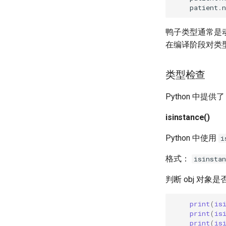
patient
.
n
鸭子类型通常是
在编译阶段对类
类型检查
Python 中提供
isinstance()
Python 中使用
i
格式：
isinsta
判断 obj 对象
print
(
is
print
(
is
print
(
is