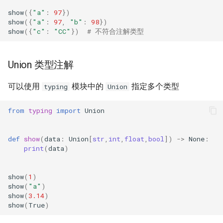
show
({
"a"
:
97
})
show
({
"a"
:
97
,
"b"
:
98
})
show
({
"c"
:
"CC"
})
# 不符合注解类型
Union 类型注解
可以使用
模块中的
指定多个类型
typing
Union
from
typing
import
Union
def
show
(
data
:
Union
[
str
,
int
,
float
,
bool
])
->
None
:
print
(
data
)
show
(
1
)
show
(
"a"
)
show
(
3.14
)
show
(
True
)