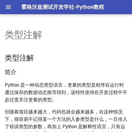
霍格沃兹测试开发学社-Python教程
类型注解
L1.Python语法与数据结构
1.1 Python 介绍与环境配置
2.1 Python 高级语法
模块
多任务编程
字节跳动 TRAE 自动编码
面试重点
体
L2.Python面向对象编程
环境配置阶段练习
Python 高级语法阶段练习
包
多任务进程编程
类型注解
opencode 编程智能体
L3.Python常用模块
1.2 Python 基础语法
2.2 Python 面向对象
math模块
多任务线程编程
简介
L4.Python高级编程
基础语法阶段练习
Python 面向对象阶段练习
random模块
多任务协程编程
Python 是一种动态类型语言，变量的类型是程序在运行时
通过保存的数据动态推导得到，该特性使得在开发过程中不
L5.AIGC 编程智能体
1.3 Python 数据类型
sys模块
网络编程
必过度关注变量的类型。
但随着项目越来越大，代码也就会越来越多，在这种情况
Python面试重点
1.4 Python 运算符
os模块
数据库操作
下，很容易不记得某一个方法的入参类型是什么，一旦传入
了错误类型的参数，再加上 Python 是解释性语言，只有运
数据类型与运算符阶段练
datetime模块
yaml文件处理