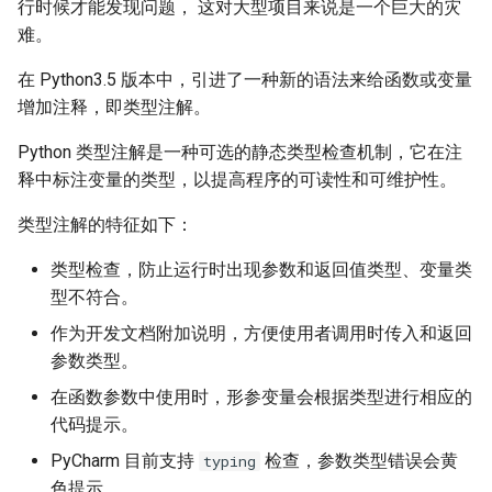
习
行时候才能发现问题， 这对大型项目来说是一个巨大的灾
正则表达式
dataclass
难。
1.5 Python 数据结构
在 Python3.5 版本中，引进了一种新的语法来给函数或变量
JSON模块
Pydantic
增加注释，即类型注解。
数据结构阶段练习
日志模块
Pytest测试框架
Python 类型注解是一种可选的静态类型检查机制，它在注
1.6 Python 流程控制
释中标注变量的类型，以提高程序的可读性和可维护性。
虚拟环境管理
流程控制阶段练习
类型注解的特征如下：
pip工具使用
类型检查，防止运行时出现参数和返回值类型、变量类
1.7 Python 函数
型不符合。
函数阶段练习
作为开发文档附加说明，方便使用者调用时传入和返回
参数类型。
在函数参数中使用时，形参变量会根据类型进行相应的
代码提示。
PyCharm 目前支持
检查，参数类型错误会黄
typing
色提示。