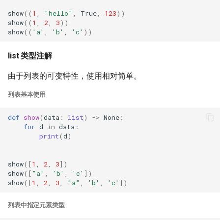
show
((
1
,
"hello"
,
True
,
123
))
show
((
1
,
2
,
3
))
show
((
'a'
,
'b'
,
'c'
))
list 类型注解
由于列表的可变特性，使用相对简单。
列表基本使用
def
show
(
data
:
list
)
->
None
:
for
d
in
data
:
print
(
d
)
show
([
1
,
2
,
3
])
show
([
"a"
,
'b'
,
'c'
])
show
([
1
,
2
,
3
,
"a"
,
'b'
,
'c'
])
列表中指定元素类型