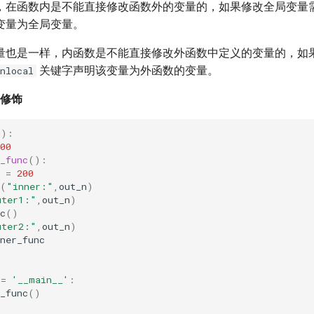
，在函数内是不能直接修改函数外的变量的，如果修改全局变量
变量为全局变量。
量也是一样，内函数是不能直接修改外函数中定义的变量的，如
关键字声明该变量为外函数的变量。
nlocal
l 修饰
():
00
_func
():
=
200
(
"inner:"
,
out_n
)
uter1:"
,
out_n
)
c
()
uter2:"
,
out_n
)
ner_func
==
'__main__'
:
_func
()