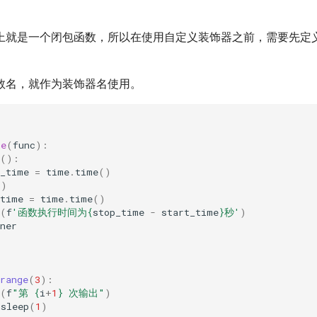
上就是一个闭包函数，所以在使用自定义装饰器之前，需要先定
数名，就作为装饰器名使用。
me
(
func
):
():
t_time
=
time
.
time
()
()
_time
=
time
.
time
()
(
f
'函数执行时间为
{
stop_time
-
start_time
}
秒'
)
ner
range
(
3
):
(
f
"第 
{
i
+
1
}
 次输出"
)
.
sleep
(
1
)