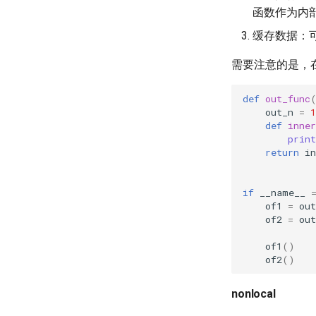
函数作为内
缓存数据：
需要注意的是，
def
out_func
out_n
=
1
def
inner
print
return
in
if
__name__
of1
=
out
of2
=
out
of1
()
of2
()
nonlocal