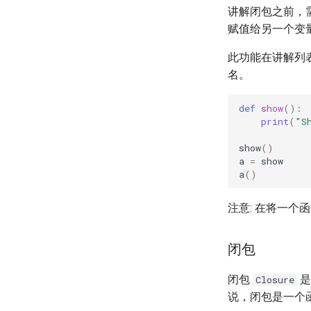
讲解闭包之前，需
赋值给另一个变
此功能在讲解列
名。
def
show
():
print
(
"S
show
()
a
=
show
a
()
注意: 在将一
闭包
闭包
是
Closure
说，闭包是一个