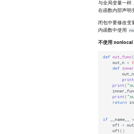
与全局变量一样
在函数内部声明
闭包中要修改变
内函数中使用
no
不使用 nonloca
def
out_func
out_n
=
1
def
inner
out_n
print
print
(
"o
inner_fun
print
(
"o
return
in
if
__name__
of1
=
out
of1
()