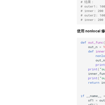
# 结果：
# outer1: 10
# inner: 200
# outer2: 10
# inner: 200
使用 nonlocal 
def
out_func
out_n
=
1
def
inner
nonlo
out_n
print
print
(
"o
inner_fun
print
(
"o
return
in
if
__name__
of1
=
out
of1
()