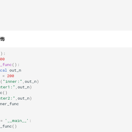
0
0
修饰
():
00
_func
():
cal
out_n
=
200
(
"inner:"
,
out_n
)
uter1:"
,
out_n
)
c
()
uter2:"
,
out_n
)
ner_func
==
'__main__'
:
_func
()