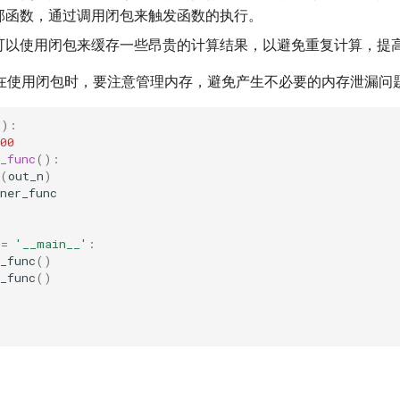
部函数，通过调用闭包来触发函数的执行。
可以使用闭包来缓存一些昂贵的计算结果，以避免重复计算，提
在使用闭包时，要注意管理内存，避免产生不必要的内存泄漏问
():
00
_func
():
(
out_n
)
ner_func
==
'__main__'
:
_func
()
_func
()