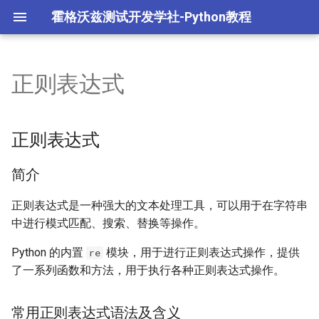
霍格沃兹测试开发学社-Python教程
正则表达式
L1.Python语法与数据结构
1.1 Python 介绍与环境配置
2.1 Python 高级语法
模块
多任务编程
字节跳动 TRAE 自动编码
面试重点
体
L2.Python面向对象编程
环境配置阶段练习
Python 高级语法阶段练习
包
多任务进程编程
正则表达式
opencode 编程智能体
L3.Python常用模块
1.2 Python 基础语法
2.2 Python 面向对象
math模块
多任务线程编程
简介
L4.Python高级编程
基础语法阶段练习
Python 面向对象阶段练习
random模块
多任务协程编程
正则表达式是一种强大的文本处理工具，可以用于在字符串
中进行模式匹配、搜索、替换等操作。
L5.AIGC 编程智能体
1.3 Python 数据类型
sys模块
网络编程
Python 的内置
模块，用于进行正则表达式操作，提供
re
了一系列函数和方法，用于执行各种正则表达式操作。
Python面试重点
1.4 Python 运算符
os模块
数据库操作
数据类型与运算符阶段练
datetime模块
yaml文件处理
常用正则表达式语法及含义