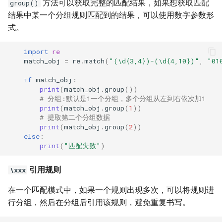
方法可以获取完整的匹配结果，如果想获取匹配
group()
结果中某一个分组规则匹配到的结果，可以使用数字参数形
式。
import
re
match_obj
=
re
.
match
(
"(\d{3,4})-(\d{4,10})"
,
"01
if
match_obj
:
print
(
match_obj
.
group
())
# 分组:默认是1一个分组，多个分组从左到右依次加1
print
(
match_obj
.
group
(
1
))
# 提取第二个分组数据
print
(
match_obj
.
group
(
2
))
else
:
print
(
"匹配失败"
)
引用规则
\xxx
在一个匹配模式中，如果一个规则出现多次，可以将规则进
行分组，然后在分组后引用该规则，避免重复书写。