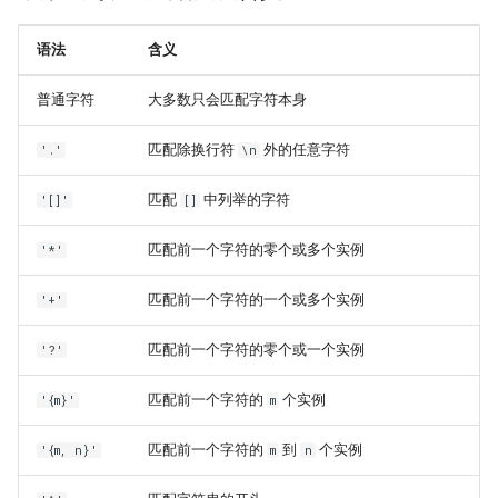
习
正则表达式
dataclass
语法
含义
1.5 Python 数据结构
JSON模块
Pydantic
普通字符
大多数只会匹配字符本身
数据结构阶段练习
日志模块
Pytest测试框架
匹配除换行符
外的任意字符
'.'
\n
1.6 Python 流程控制
虚拟环境管理
匹配
中列举的字符
'[]'
[]
流程控制阶段练习
匹配前一个字符的零个或多个实例
pip工具使用
'*'
1.7 Python 函数
匹配前一个字符的一个或多个实例
'+'
函数阶段练习
匹配前一个字符的零个或一个实例
'?'
匹配前一个字符的
个实例
'{m}'
m
匹配前一个字符的
到
个实例
'{m, n}'
m
n