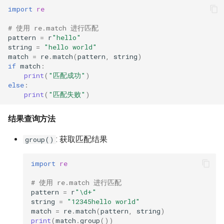
import
re
# 使用 re.match 进行匹配
pattern
=
r
"hello"
string
=
"hello world"
match
=
re
.
match
(
pattern
,
string
)
if
match
:
print
(
"匹配成功"
)
else
:
print
(
"匹配失败"
)
结果查询方法
: 获取匹配结果
group()
import
re
# 使用 re.match 进行匹配
pattern
=
r
"\d+"
string
=
"12345hello world"
match
=
re
.
match
(
pattern
,
string
)
print
(
match
.
group
())